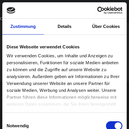
Oops, an error occurred! Code: 202608060515488da56b9a
Zustimmung
Details
Über Cookies
Copyright © 2019 turock Gmbh
Diese Webseite verwendet Cookies
Impressum
Datenschutz
AGB Gewinnspiele
Wir verwenden Cookies, um Inhalte und Anzeigen zu
personalisieren, Funktionen für soziale Medien anbieten
zu können und die Zugriffe auf unsere Website zu
analysieren. Außerdem geben wir Informationen zu Ihrer
Verwendung unserer Website an unsere Partner für
soziale Medien, Werbung und Analysen weiter. Unsere
Partner führen diese Informationen möglicherweise mit
weiteren Daten zusammen, die Sie ihnen bereitgestellt
haben oder die sie im Rahmen Ihrer Nutzung der Dienste
gesammelt haben.
Einwilligungsauswahl
Notwendig