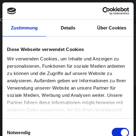
Oops, an error occurred! Code: 2026080804193076ee0703
Zustimmung
Details
Über Cookies
Copyright © 2019 turock Gmbh
Diese Webseite verwendet Cookies
Impressum
Datenschutz
AGB Gewinnspiele
Wir verwenden Cookies, um Inhalte und Anzeigen zu
personalisieren, Funktionen für soziale Medien anbieten
zu können und die Zugriffe auf unsere Website zu
analysieren. Außerdem geben wir Informationen zu Ihrer
Verwendung unserer Website an unsere Partner für
soziale Medien, Werbung und Analysen weiter. Unsere
Partner führen diese Informationen möglicherweise mit
weiteren Daten zusammen, die Sie ihnen bereitgestellt
haben oder die sie im Rahmen Ihrer Nutzung der Dienste
gesammelt haben.
Einwilligungsauswahl
Notwendig